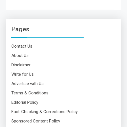
Pages
Contact Us
About Us
Disclaimer
Write for Us
Advertise with Us
Terms & Conditions
Editorial Policy
Fact-Checking & Corrections Policy
Sponsored Content Policy