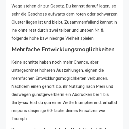
Wege stehen dir zur Gesetz. Du kannst darauf legen, so
sehr die Geschoss aufwarts dem roten oder schwarzen
Cluster liegen ist und bleibt. Zusammenfallend kannst in
‘ne ohne rest durch zwei teilbar und uneben Nr. &
folgende hohe bzw. niedrige Vielheit spielen.
Mehrfache Entwicklungsmoglichkeiten
Keine schnitte haben noch mehr Chance, aber
untergeordnet hoheren Auszahlungen, eignen die
mehrfachen Entwicklungsmoglichkeiten verbunden.
Nachdem einen gehort z.b. ihr Nutzung nach Plein und
deswegen gunstgewerblerin ein Abdrucken bei 1 bis
thirty-six. Bist du qua einer Wette triumphierend, erhaltst
respons dasjenige 60-fache deines Einsatzes wie
Triumph.