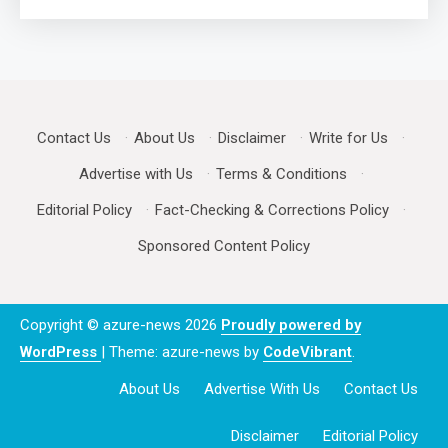
Contact Us
·
About Us
·
Disclaimer
·
Write for Us
·
Advertise with Us
·
Terms & Conditions
·
Editorial Policy
·
Fact-Checking & Corrections Policy
·
Sponsored Content Policy
Copyright © azure-news 2026
Proudly powered by
WordPress
|
Theme: azure-news by
CodeVibrant
.
About Us
Advertise With Us
Contact Us
Disclaimer
Editorial Policy