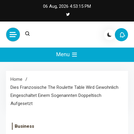
Skip
06 Aug, 2026
4:53:15 PM
to
content
Cash Smile
Your Source for Financial
Happiness and Success
Menu
Home
Dies Franzosische The Roulette Table Wird Gewohnlich
Eingeschaltet Einem Sogenannten Doppeltisch
Aufgesetzt
Business